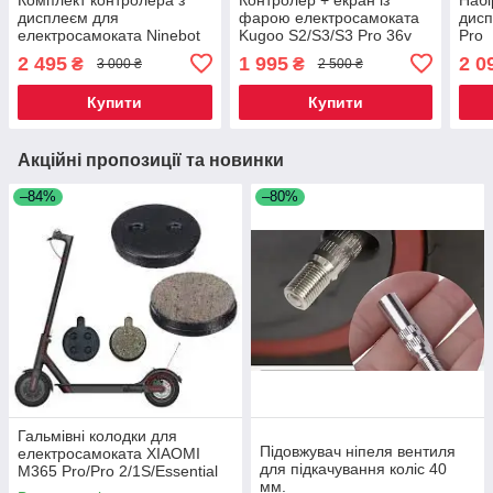
дисплеєм для
фарою електросамоката
дисп
електросамоката Ninebot
Kugoo S2/S3/S3 Pro 36v
Pro
Segway Es1,Es2, Es4
2 495
1 995
2 0
₴
₴
3 000 ₴
2 500 ₴
Купити
Купити
Акційні пропозиції та новинки
–84%
–80%
Гальмівні колодки для
Підовжувач ніпеля вентиля
електросамоката XIAOMI
для підкачування коліс 40
M365 Pro/Pro 2/1S/Essential
мм.