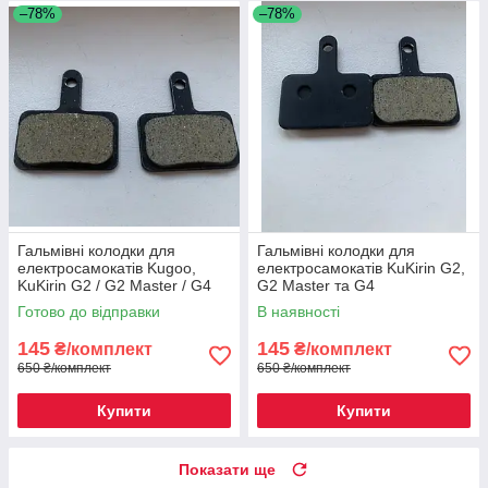
–78%
–78%
Гальмівні колодки для
Гальмівні колодки для
електросамокатів Kugoo,
електросамокатів KuKirin G2,
KuKirin G2 / G2 Master / G4
G2 Master та G4
Готово до відправки
В наявності
145
145
₴/комплект
₴/комплект
650 ₴/комплект
650 ₴/комплект
Купити
Купити
Показати ще