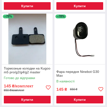
Купити
Купити
–78%
–78%
Тормозные колодки на Kugoo
Фара передня Ninebot G30
m5 pro/g2/g4/g2 master
Max
Готово до відправки
В наявності
145
₴/комплект
145
₴
650 ₴
650 ₴/комплект
Купити
Купити