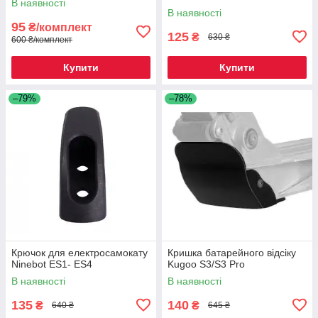
В наявності
В наявності
95
₴/комплект
125
₴
630 ₴
600 ₴/комплект
Купити
Купити
–79%
–78%
Крючок для електросамокату
Кришка батарейного відсіку
Ninebot ES1- ES4
Kugoo S3/S3 Pro
В наявності
В наявності
135
140
₴
₴
640 ₴
645 ₴