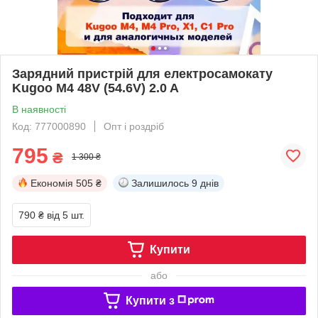
Зарядний пристрій для електросамокату
Kugoo M4 48V (54.6V) 2.0 A
В наявності
Код: 777000890
Опт і роздріб
795
₴
1 300 ₴
Економія
505 ₴
Залишилось
9 днів
790 ₴
від 5 шт.
Купити
або
Купити з