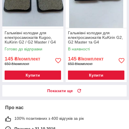
Гальмівні колодки для
Гальмівні колодки для
електросамокатів Kugoo,
електросамокатів KuKirin G2,
KuKirin G2 / G2 Master / G4
G2 Master та G4
Готово до відправки
В наявності
145
145
₴/комплект
₴/комплект
650 ₴/комплект
650 ₴/комплект
Купити
Купити
Показати ще
Про нас
100% позитивних з 400 відгуків за рік
Працює з 31.10.2016