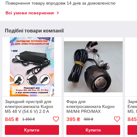
Повернення товару впродовж 14 днів за домовленістю
Всі умови повернення
Подібні товари компанії
Зарядний пристрій для
Фара для
Заря
електросамоката Kugoo
електросамоката Kugoo
Елек
M5 48 V (54.6 V) 2.0 A
M4/M4 PRO/MAX
M5, 
SPEED/G2 PRO
Boos
845
395
845
₴
₴
1 350 ₴
900 ₴
Купити
Купити