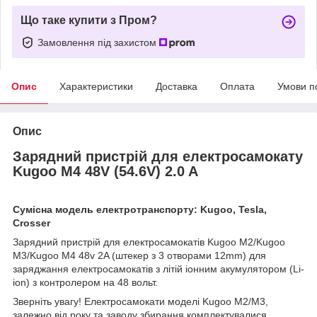
Що таке купити з Пром?
Замовлення під захистом
Опис
Характеристики
Доставка
Оплата
Умови п
Опис
Зарядний пристрій для електросамокату
Kugoo M4 48V (54.6V) 2.0 A
Сумісна модель електротранспорту: Kugoo, Tesla,
Crosser
Зарядний пристрій для електросамокатів Kugoo M2/Kugoo
M3/Kugoo M4 48v 2A (штекер з 3 отворами 12mm) для
заряджання електросамокатів з літій іонним акумулятором (Li-
ion) з контролером на 48 вольт.
Зверніть увагу! Електросамокати моделі Kugoo M2/M3,
залежно від року та заводу збирання комплектувалися