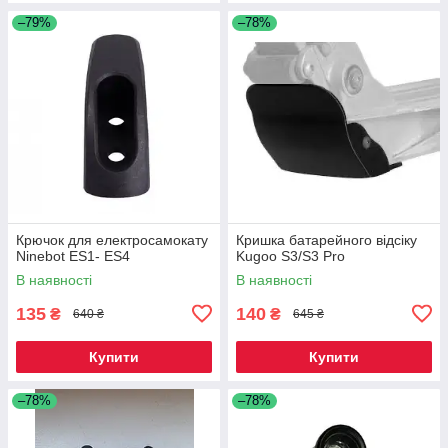
–79%
–78%
Крючок для електросамокату
Кришка батарейного відсіку
Ninebot ES1- ES4
Kugoo S3/S3 Pro
В наявності
В наявності
135
140
₴
₴
640 ₴
645 ₴
Купити
Купити
–78%
–78%