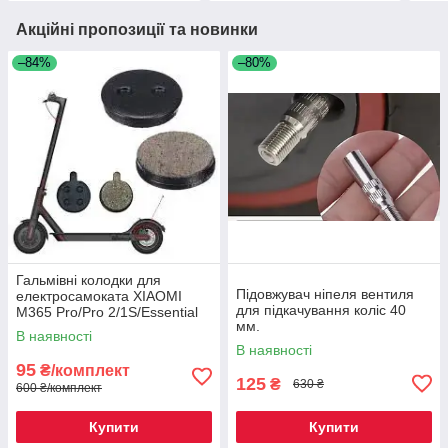
Акційні пропозиції та новинки
–84%
–80%
Гальмівні колодки для
Підовжувач ніпеля вентиля
електросамоката XIAOMI
для підкачування коліс 40
M365 Pro/Pro 2/1S/Essential
мм.
В наявності
В наявності
95
₴/комплект
125
₴
630 ₴
600 ₴/комплект
Купити
Купити