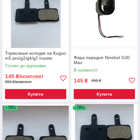
Тормозные колодки на Kugoo
Фара передня Ninebot G30
m5 pro/g2/g4/g2 master
Max
Готово до відправки
В наявності
145
₴/комплект
145
₴
650 ₴
650 ₴/комплект
Купити
Купити
–78%
–78%