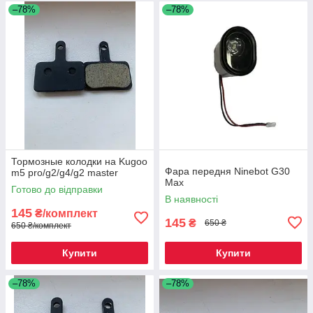
–78%
–78%
Тормозные колодки на Kugoo
Фара передня Ninebot G30
m5 pro/g2/g4/g2 master
Max
Готово до відправки
В наявності
145
₴/комплект
145
₴
650 ₴
650 ₴/комплект
Купити
Купити
–78%
–78%