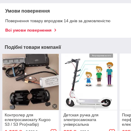
Умови повернення
Повернення товару впродовж 14 днів за домовленістю
Всі умови повернення
Подібні товари компанії
Контролер для
Детская ручка для
Покр
електросамокату Kugoo
электросамоката
пер
S3 / S3 Pro(набір)
універсальна
елек
S1/S