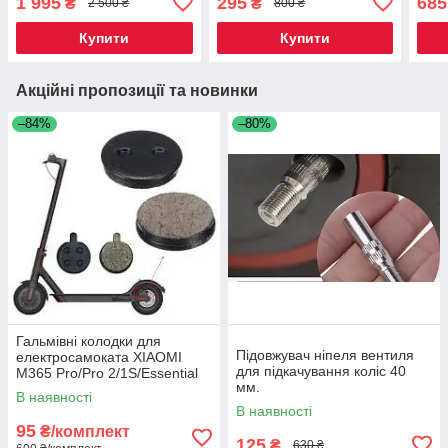
1 995
295
685
₴
₴
2 500 ₴
800 ₴
Купити
Купити
Акційні пропозиції та новинки
–84%
–80%
Гальмівні колодки для
Підовжувач ніпеля вентиля
електросамоката XIAOMI
для підкачування коліс 40
M365 Pro/Pro 2/1S/Essential
мм.
В наявності
В наявності
95
₴/комплект
125
₴
630 ₴