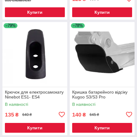
600 ₴/комплект
Купити
Купити
–79%
–78%
Крючок для електросамокату
Кришка батарейного відсіку
Ninebot ES1- ES4
Kugoo S3/S3 Pro
В наявності
В наявності
135
140
₴
₴
640 ₴
645 ₴
Купити
Купити