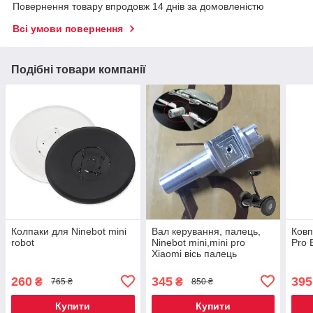
Повернення товару впродовж 14 днів за домовленістю
Всі умови повернення
Подібні товари компанії
Колпаки для Ninebot mini
Вал керування, палець,
Ковп
robot
Ninebot mini,mini pro
Pro 
Xiaomi вісь палець
гіроскутер
260
345
395
₴
₴
765 ₴
850 ₴
Купити
Купити