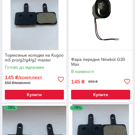
Тормозные колодки на Kugoo
Фара передня Ninebot G30
m5 pro/g2/g4/g2 master
Max
Готово до відправки
В наявності
145
₴/комплект
145
₴
650 ₴
650 ₴/комплект
Купити
Купити
–78%
–78%