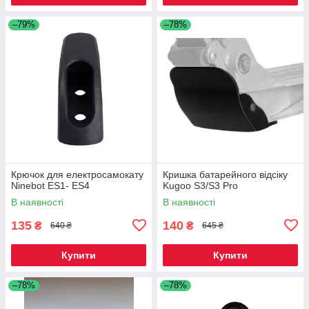
–79%
–78%
Крючок для електросамокату
Кришка батарейного відсіку
Ninebot ES1- ES4
Kugoo S3/S3 Pro
В наявності
В наявності
135
140
₴
₴
640 ₴
645 ₴
Купити
Купити
–78%
–78%