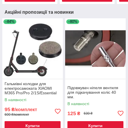
Акційні пропозиції та новинки
–84%
–80%
Гальмівні колодки для
Підовжувач ніпеля вентиля
електросамоката XIAOMI
для підкачування коліс 40
M365 Pro/Pro 2/1S/Essential
мм.
В наявності
В наявності
95
₴/комплект
125
₴
630 ₴
600 ₴/комплект
Купити
Купити