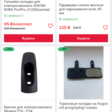
Гальмівні колодки для
Підовжувач ніпеля вентиля
електросамоката XIAOMI
для підкачування коліс 40
M365 Pro/Pro 2/1S/Essential
мм.
В наявності
В наявності
95
₴/комплект
125
₴
630 ₴
600 ₴/комплект
Купити
Купити
–79%
–78%
Тормозные колодки на Kugoo
Крючок для електросамокату
m5 pro/g2/g4/g2 master
Ninebot ES1- ES4