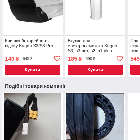
Кришка батарейного
Втулка для
Плас
відсіку Kugoo S3/S3 Pro
електросамоката Kugoo
екра
S3, s3 pro, s2, s1 plus
ліва
комп
140
185
545
₴
₴
645 ₴
690 ₴
елек
S3 P
Купити
Купити
Подібні товари компанії