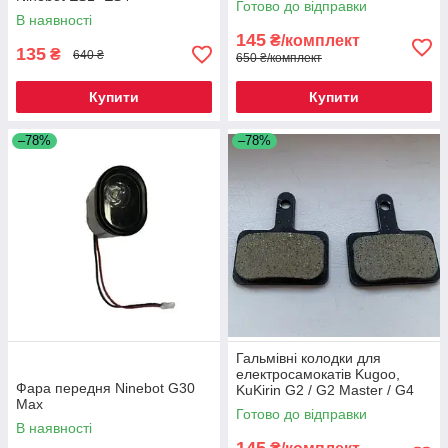
Готово до відправки
В наявності
145
₴/комплект
135
₴
640 ₴
650 ₴/комплект
Купити
Купити
–78%
–78%
Гальмівні колодки для
електросамокатів Kugoo,
Фара передня Ninebot G30
KuKirin G2 / G2 Master / G4
Max
Готово до відправки
В наявності