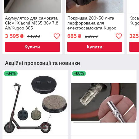
Акумулятор для самоката
Покришка 200×50 лита
Коса
Сіомі Xiaomi M365 36v 7.8
перфорована для
Kugo
Ah/Kugoo 365
електросамоката Kugoo
S1/S3 pro
3 595
685
325
₴
₴
4 100 ₴
1 190 ₴
Купити
Купити
Акційні пропозиції та новинки
–84%
–80%