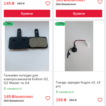
145
₴/комплект
145
₴
650 ₴
650 ₴/комплект
Купити
Купити
–78%
–77%
Гальмівні колодки для
електросамокатів KuKirin G2,
Гнездо зарядки Kugoo s3, s3
G2 Master та G4
pro
В наявності
В наявності
145
₴/комплект
155
₴
660 ₴
650 ₴/комплект