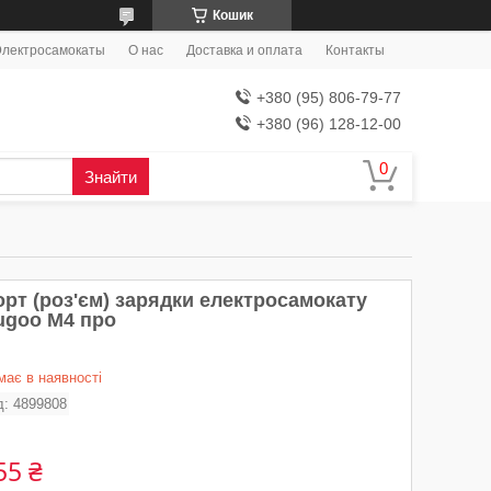
Кошик
лектросамокаты
О нас
Доставка и оплата
Контакты
+380 (95) 806-79-77
+380 (96) 128-12-00
Знайти
орт (роз'єм) зарядки електросамокату
ugoo M4 про
має в наявності
д:
4899808
55 ₴