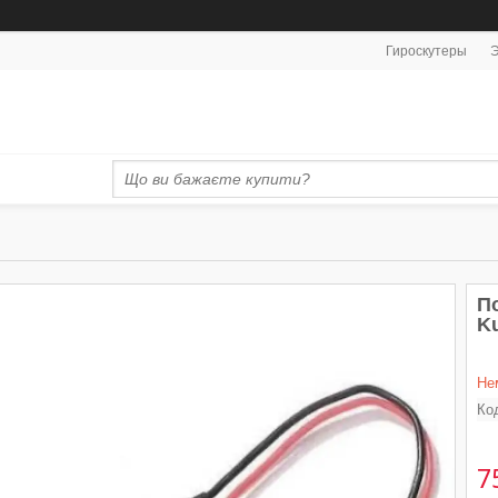
Гироскутеры
Э
П
K
Не
Ко
7