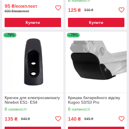
В наявності
95
₴/комплект
125
₴
630 ₴
600 ₴/комплект
Купити
Купити
–79%
–78%
Крючок для електросамокату
Кришка батарейного відсіку
Ninebot ES1- ES4
Kugoo S3/S3 Pro
В наявності
В наявності
135
140
₴
₴
640 ₴
645 ₴