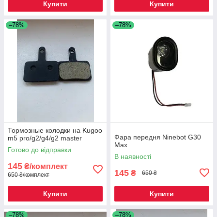
Купити
Купити
–78%
–78%
Тормозные колодки на Kugoo
Фара передня Ninebot G30
m5 pro/g2/g4/g2 master
Max
Готово до відправки
В наявності
145
₴/комплект
145
₴
650 ₴
650 ₴/комплект
Купити
Купити
–78%
–78%