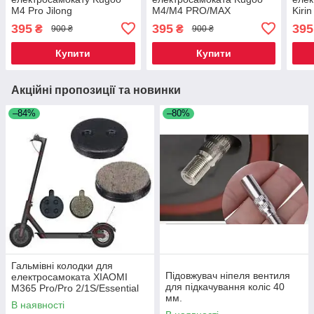
M4 Pro Jilong
M4/M4 PRO/MAX
Kiri
SPEED/G2 PRO
395
395
395
₴
₴
900 ₴
900 ₴
Купити
Купити
Акційні пропозиції та новинки
–84%
–80%
Гальмівні колодки для
Підовжувач ніпеля вентиля
електросамоката XIAOMI
для підкачування коліс 40
M365 Pro/Pro 2/1S/Essential
мм.
В наявності