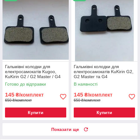
Гальмівні колодки для
Гальмівні колодки для
електросамокатів Kugoo,
електросамокатів KuKirin G2,
KuKirin G2 / G2 Master / G4
G2 Master та G4
Готово до відправки
В наявності
145
145
₴/комплект
₴/комплект
650 ₴/комплект
650 ₴/комплект
Купити
Купити
Показати ще