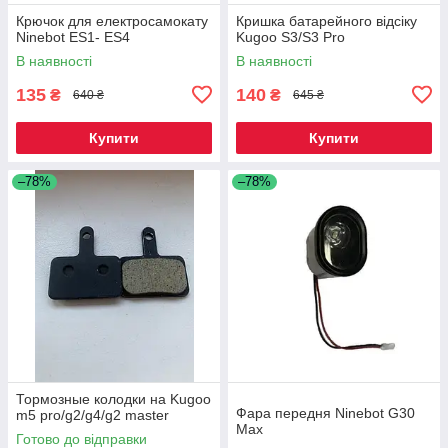
Крючок для електросамокату
Кришка батарейного відсіку
Ninebot ES1- ES4
Kugoo S3/S3 Pro
В наявності
В наявності
135
140
₴
₴
640 ₴
645 ₴
Купити
Купити
–78%
–78%
Тормозные колодки на Kugoo
Фара передня Ninebot G30
m5 pro/g2/g4/g2 master
Max
Готово до відправки