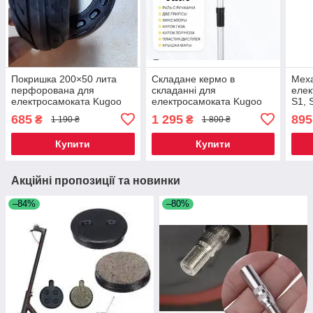
Покришка 200×50 лита
Складане кермо в
Меха
перфорована для
складанні для
елек
електросамоката Kugoo
електросамоката Kugoo
S1, 
S1/S3 pro
S1, S2, S3
685
1 295
895
₴
₴
1 190 ₴
1 800 ₴
Купити
Купити
Акційні пропозиції та новинки
–84%
–80%