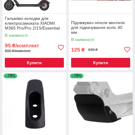
Гальмівні колодки для
Підовжувач ніпеля вентиля
електросамоката XIAOMI
для підкачування коліс 40
M365 Pro/Pro 2/1S/Essential
мм.
В наявності
В наявності
95
₴/комплект
125
₴
630 ₴
600 ₴/комплект
Купити
Купити
–79%
–78%