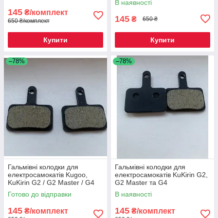
В наявності
145
₴/комплект
145
₴
650 ₴
650 ₴/комплект
Купити
Купити
–78%
–78%
Гальмівні колодки для
Гальмівні колодки для
електросамокатів Kugoo,
електросамокатів KuKirin G2,
KuKirin G2 / G2 Master / G4
G2 Master та G4
Готово до відправки
В наявності
145
145
₴/комплект
₴/комплект