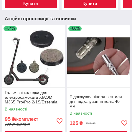
Купити
Купити
Акційні пропозиції та новинки
–84%
–80%
Гальмівні колодки для
Підовжувач ніпеля вентиля
електросамоката XIAOMI
для підкачування коліс 40
M365 Pro/Pro 2/1S/Essential
мм.
В наявності
В наявності
95
₴/комплект
125
₴
630 ₴
600 ₴/комплект