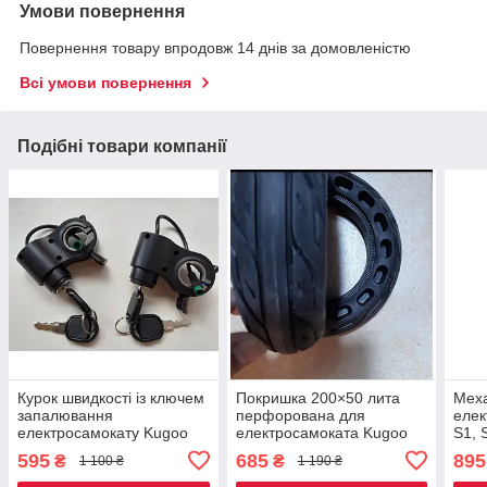
Умови повернення
Повернення товару впродовж 14 днів за домовленістю
Всі умови повернення
Подібні товари компанії
Курок швидкості із ключем
Покришка 200×50 лита
Меха
запалювання
перфорована для
елек
електросамокату Kugoo
електросамоката Kugoo
S1, 
Kirin G2 PRO/g2 master/g2
S1/S3 pro
595
685
895
₴
₴
1 100 ₴
1 190 ₴
max