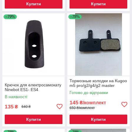
Купити
Купити
–79%
–78%
Тормозные колодки на Kugoo
Крючок для електросамокату
m5 pro/g2/g4/g2 master
Ninebot ES1- ES4
Готово до відправки
В наявності
145
₴/комплект
135
₴
640 ₴
650 ₴/комплект
Купити
Купити