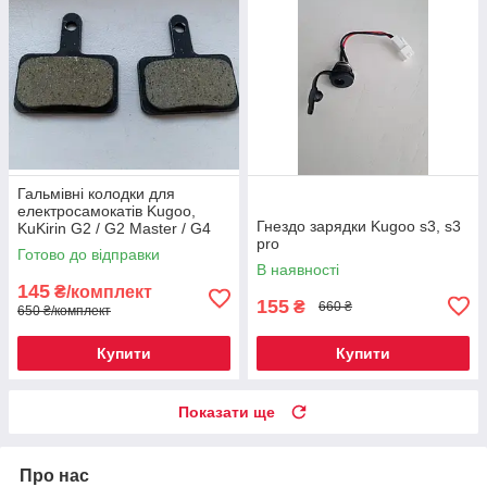
Гальмівні колодки для
електросамокатів Kugoo,
Гнездо зарядки Kugoo s3, s3
KuKirin G2 / G2 Master / G4
pro
Готово до відправки
В наявності
145
₴/комплект
155
₴
660 ₴
650 ₴/комплект
Купити
Купити
Показати ще
Про нас