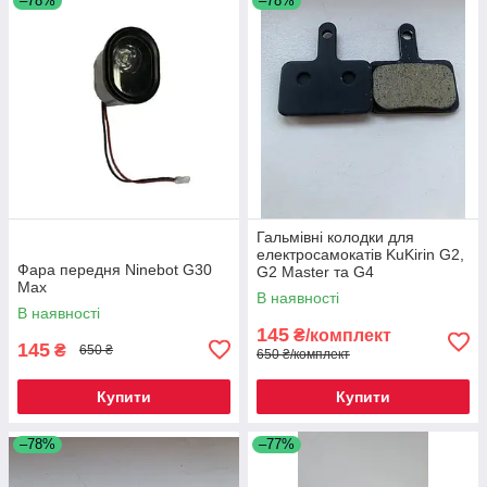
–78%
–78%
Гальмівні колодки для
електросамокатів KuKirin G2,
Фара передня Ninebot G30
G2 Master та G4
Max
В наявності
В наявності
145
₴/комплект
145
₴
650 ₴
650 ₴/комплект
Купити
Купити
–78%
–77%