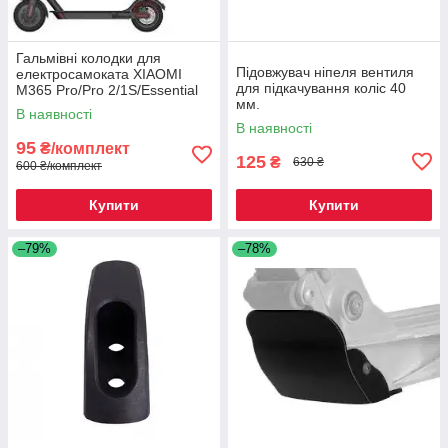
Гальмівні колодки для
Підовжувач ніпеля вентиля
електросамоката XIAOMI
для підкачування коліс 40
M365 Pro/Pro 2/1S/Essential
мм.
В наявності
В наявності
95
₴/комплект
125
₴
630 ₴
600 ₴/комплект
Купити
Купити
–79%
–78%