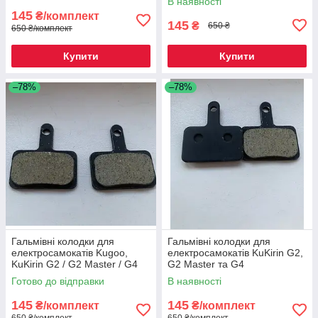
В наявності
145
₴/комплект
145
₴
650 ₴
650 ₴/комплект
Купити
Купити
–78%
–78%
Гальмівні колодки для
Гальмівні колодки для
електросамокатів Kugoo,
електросамокатів KuKirin G2,
KuKirin G2 / G2 Master / G4
G2 Master та G4
Готово до відправки
В наявності
145
145
₴/комплект
₴/комплект
650 ₴/комплект
650 ₴/комплект