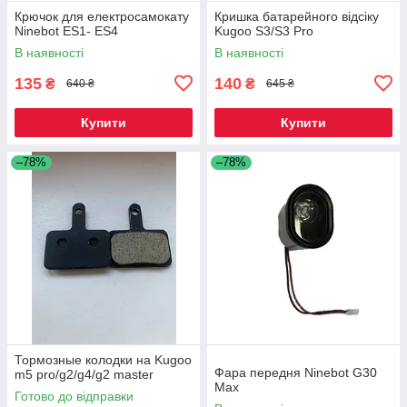
Крючок для електросамокату
Кришка батарейного відсіку
Ninebot ES1- ES4
Kugoo S3/S3 Pro
В наявності
В наявності
135
140
₴
₴
640 ₴
645 ₴
Купити
Купити
–78%
–78%
Тормозные колодки на Kugoo
Фара передня Ninebot G30
m5 pro/g2/g4/g2 master
Max
Готово до відправки