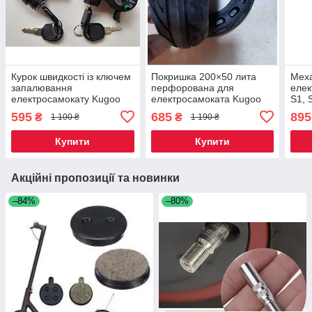
Курок швидкості із ключем
Покришка 200×50 лита
Меха
запалювання
перфорована для
елек
електросамокату Kugoo
електросамоката Kugoo
S1, 
Kirin G2 PRO/g2 master/g2
S1/S3 pro
595
685
895
₴
₴
1 100 ₴
1 190 ₴
max
Купити
Купити
Акційні пропозиції та новинки
–84%
–80%