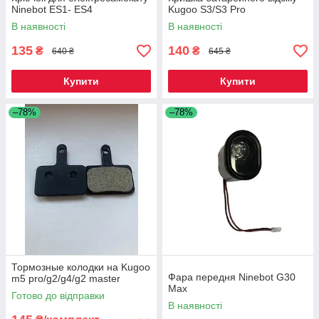
Ninebot ES1- ES4
Kugoo S3/S3 Pro
В наявності
В наявності
135
140
₴
₴
640 ₴
645 ₴
Купити
Купити
–78%
–78%
Тормозные колодки на Kugoo
Фара передня Ninebot G30
m5 pro/g2/g4/g2 master
Max
Готово до відправки
В наявності