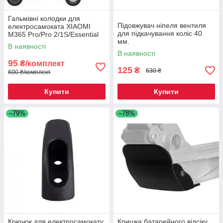
Гальмівні колодки для
Підовжувач ніпеля вентиля
електросамоката XIAOMI
для підкачування коліс 40
M365 Pro/Pro 2/1S/Essential
мм.
В наявності
В наявності
95
₴/комплект
125
₴
630 ₴
600 ₴/комплект
Купити
Купити
–79%
–78%
Крючок для електросамокату
Кришка батарейного відсіку