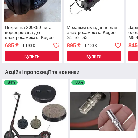
Покришка 200×50 лита
Механізм складання для
Заря
перфорована для
електросамоката Kugoo
елек
електросамоката Kugoo
S1, S2, S3
M5 4
S1/S3 pro
685
895
845
₴
₴
1 190 ₴
1 400 ₴
Купити
Купити
Акційні пропозиції та новинки
–84%
–80%