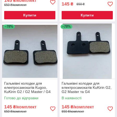
145
₴/комплект
145
₴
650 ₴
650 ₴/комплект
Купити
Купити
–78%
–78%
Гальмівні колодки для
Гальмівні колодки для
електросамокатів Kugoo,
електросамокатів KuKirin G2,
KuKirin G2 / G2 Master / G4
G2 Master та G4
Готово до відправки
В наявності
145
145
₴/комплект
₴/комплект
650 ₴/комплект
650 ₴/комплект