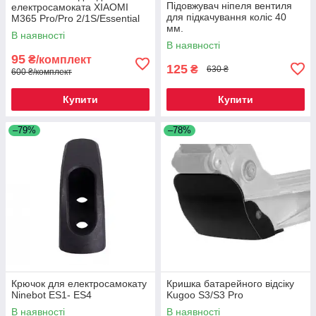
Підовжувач ніпеля вентиля
електросамоката XIAOMI
для підкачування коліс 40
M365 Pro/Pro 2/1S/Essential
мм.
В наявності
В наявності
95
₴/комплект
125
₴
630 ₴
600 ₴/комплект
Купити
Купити
–79%
–78%
Крючок для електросамокату
Кришка батарейного відсіку
Ninebot ES1- ES4
Kugoo S3/S3 Pro
В наявності
В наявності