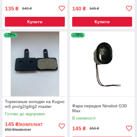
135
140
₴
₴
640 ₴
645 ₴
Купити
Купити
–78%
–78%
Тормозные колодки на Kugoo
Фара передня Ninebot G30
m5 pro/g2/g4/g2 master
Max
Готово до відправки
В наявності
145
₴/комплект
145
₴
650 ₴
650 ₴/комплект