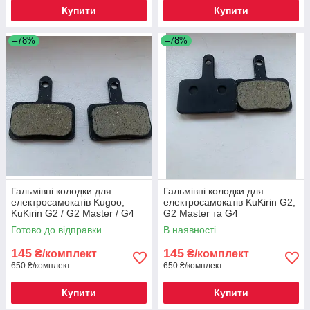
Купити
Купити
–78%
–78%
Гальмівні колодки для
Гальмівні колодки для
електросамокатів Kugoo,
електросамокатів KuKirin G2,
KuKirin G2 / G2 Master / G4
G2 Master та G4
Готово до відправки
В наявності
145
145
₴/комплект
₴/комплект
650 ₴/комплект
650 ₴/комплект
Купити
Купити