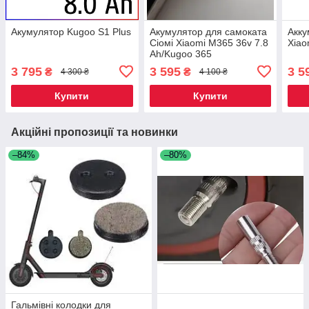
Акумулятор Kugoo S1 Plus
Акумулятор для самоката
Акку
Сіомі Xiaomi M365 36v 7.8
Xiао
Ah/Kugoo 365
3 795
3 595
3 5
₴
₴
4 300 ₴
4 100 ₴
Купити
Купити
Акційні пропозиції та новинки
–84%
–80%
Гальмівні колодки для