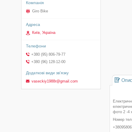
Giro Bike
Київ, Україна
+380 (95) 806-79-77
+380 (96) 128-12-00
Опи
vaseckiy1988r@gmail.com
Електричн
електричн
фото 2 -4
Номер тел
+380958067