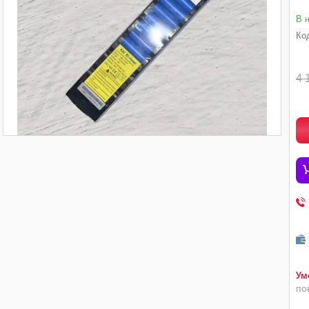
В 
Ко
4 
по