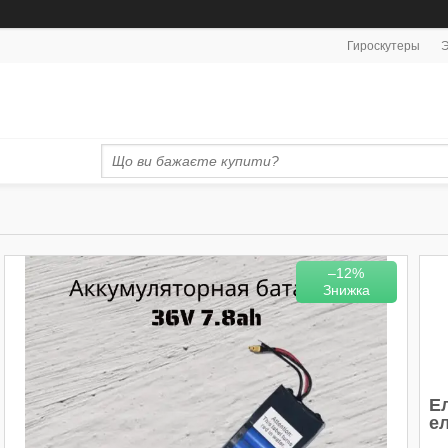
Гироскутеры
Э
–12%
Е
е