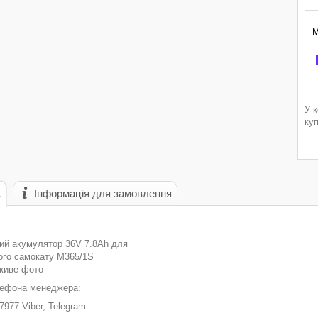
У 
ку
с
Інформація для замовлення
ий акумулятор 36V 7.8Ah для
ого самокату М365/1S
 живе фото
ефона менеджера:
977 Viber, Telegram