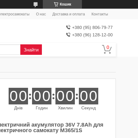
Кошик
лектросамокаты
О нас
Доставка и оплата
Контакты
+380 (95) 806-79-77
+380 (96) 128-12-00
Знайти
0
0
0
0
0
0
0
0
Днів
Годин
Хвилин
Секунд
лектричний акумулятор 36V 7.8Ah для
лектричного самокату М365/1S